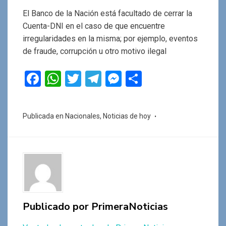
El Banco de la Nación está facultado de cerrar la
Cuenta-DNI en el caso de que encuentre
irregularidades en la misma; por ejemplo, eventos
de fraude, corrupción u otro motivo ilegal
F
W
T
T
M
C
a
h
wi
el
es
o
ce
at
tt
e
se
m
Publicada en
Nacionales
,
Noticias de hoy
b
s
er
gr
n
p
o
A
a
g
ar
o
p
m
er
tir
k
p
Publicado por
PrimeraNoticias