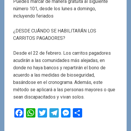
Puedes marcar de manera gratuita al siguiente
número 101, desde los lunes a domingo,
incluyendo feriados
¿DESDE CUÁNDO SE HABILITARÁN LOS
CARRITOS PAGADORES?
Desde el 22 de febrero. Los carritos pagadores
acudirán a las comunidades más alejadas, en
donde no haya bancos y repartirán el bono de
acuerdo a las medidas de bioseguridad,
basándose en el cronograma. Además, este
método se aplicará a las personas mayores o que
sean discapacitados y vivan solos.
F
W
T
T
M
C
a
h
wi
el
es
o