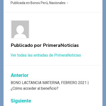
ce
at
tt
e
se
m
Publicada en
Bonos Perú
,
Nacionales
b
s
er
gr
n
p
o
A
a
g
ar
o
p
m
er
tir
k
p
Publicado por
PrimeraNoticias
Ver todas las entradas de PrimeraNoticias
Navegación
Anterior
de
BONO LACTANCIA MATERNA, FEBRERO 2021 |
¿Cómo acceder al beneficio?
entradas
Siguiente