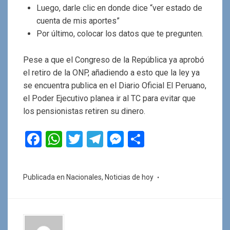
Luego, darle clic en donde dice “ver estado de
cuenta de mis aportes”
Por último, colocar los datos que te pregunten.
Pese a que el Congreso de la República ya aprobó
el retiro de la ONP, añadiendo a esto que la ley ya
se encuentra publica en el Diario Oficial El Peruano,
el Poder Ejecutivo planea ir al TC para evitar que
los pensionistas retiren su dinero.
F
W
T
T
M
C
a
h
wi
el
es
o
ce
at
tt
e
se
m
Publicada en
Nacionales
,
Noticias de hoy
b
s
er
gr
n
p
o
A
a
g
ar
o
p
m
er
tir