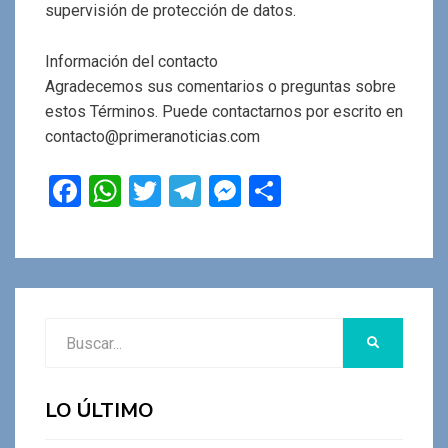
supervisión de protección de datos.
Información del contacto
Agradecemos sus comentarios o preguntas sobre
estos Términos. Puede contactarnos por escrito en
contacto@primeranoticias.com
F
W
T
T
M
C
a
h
wi
el
es
o
ce
at
tt
e
se
m
b
s
er
gr
n
p
o
A
a
g
ar
Buscar:
o
p
m
er
tir
BUSCAR
k
p
LO ÚLTIMO