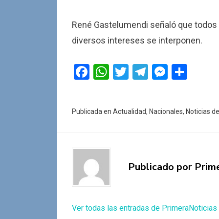
René Gastelumendi señaló que todos l
diversos intereses se interponen.
F
W
T
T
M
C
a
h
wi
el
es
o
ce
at
tt
e
se
m
Publicada en
Actualidad
,
Nacionales
,
Noticias d
b
s
er
gr
n
p
o
A
a
g
ar
o
p
m
er
tir
k
p
Publicado por
Prim
Ver todas las entradas de PrimeraNoticias