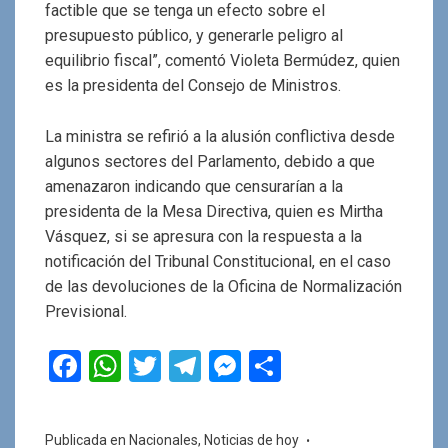
factible que se tenga un efecto sobre el
presupuesto público, y generarle peligro al
equilibrio fiscal”, comentó Violeta Bermúdez, quien
es la presidenta del Consejo de Ministros.
La ministra se refirió a la alusión conflictiva desde
algunos sectores del Parlamento, debido a que
amenazaron indicando que censurarían a la
presidenta de la Mesa Directiva, quien es Mirtha
Vásquez, si se apresura con la respuesta a la
notificación del Tribunal Constitucional, en el caso
de las devoluciones de la Oficina de Normalización
Previsional.
F
W
T
T
M
C
a
h
wi
el
es
o
ce
at
tt
e
se
m
Publicada en
Nacionales
,
Noticias de hoy