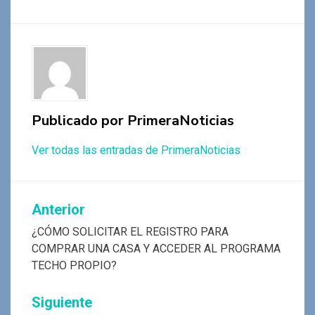
b
s
er
gr
n
p
o
A
a
g
ar
o
p
m
er
tir
k
p
Publicado por
PrimeraNoticias
Ver todas las entradas de PrimeraNoticias
Navegación
Anterior
de
¿CÓMO SOLICITAR EL REGISTRO PARA
COMPRAR UNA CASA Y ACCEDER AL PROGRAMA
entradas
TECHO PROPIO?
Siguiente