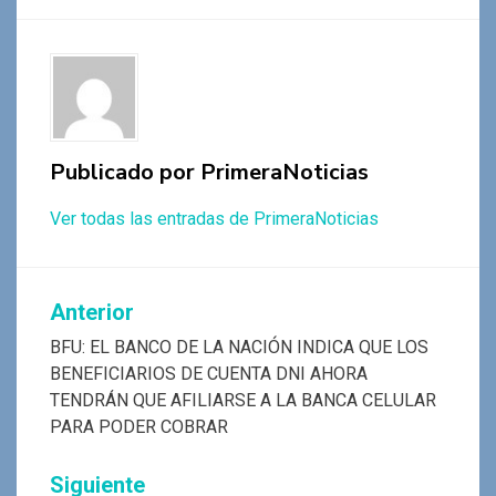
o
A
a
g
ar
o
p
m
er
tir
k
p
Publicado por
PrimeraNoticias
Ver todas las entradas de PrimeraNoticias
Navegación
Anterior
de
BFU: EL BANCO DE LA NACIÓN INDICA QUE LOS
BENEFICIARIOS DE CUENTA DNI AHORA
entradas
TENDRÁN QUE AFILIARSE A LA BANCA CELULAR
PARA PODER COBRAR
Siguiente