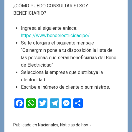
¿CÓMO PUEDO CONSULTAR SI SOY
BENEFICIARIO?
Ingresa al siguiente enlace:
https://www.bonoelectricidad.pe/
Se te otorgará el siguiente mensaje
“Osinergmin pone a tu disposición la lista de
las personas que serán beneficiarias del Bono
de Electricidad”
Selecciona la empresa que distribuya la
electricidad.
Escribe el número de cliente o suministros.
F
W
T
T
M
C
a
h
wi
el
es
o
ce
at
tt
e
se
m
Publicada en
Nacionales
,
Noticias de hoy
b
s
er
gr
n
p