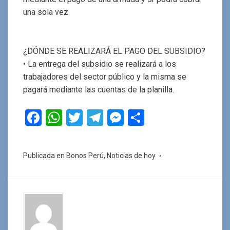
una sola vez.
¿DÓNDE SE REALIZARÁ EL PAGO DEL SUBSIDIO?
• La entrega del subsidio se realizará a los
trabajadores del sector público y la misma se
pagará mediante las cuentas de la planilla.
F
W
T
T
M
C
a
h
wi
el
es
o
ce
at
tt
e
se
m
Publicada en
Bonos Perú
,
Noticias de hoy
b
s
er
gr
n
p
o
A
a
g
ar
o
p
m
er
tir
k
p