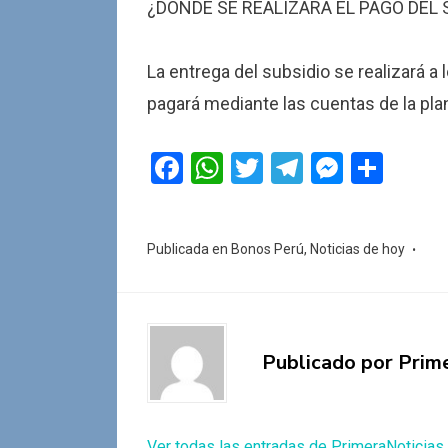
¿DÓNDE SE REALIZARÁ EL PAGO DEL 
La entrega del subsidio se realizará a
pagará mediante las cuentas de la plani
F
W
T
T
M
C
a
h
wi
el
es
o
ce
at
tt
e
se
m
Publicada en
Bonos Perú
,
Noticias de hoy
b
s
er
gr
n
p
o
A
a
g
ar
o
p
m
er
tir
k
p
Publicado por
Prim
Ver todas las entradas de PrimeraNoticias