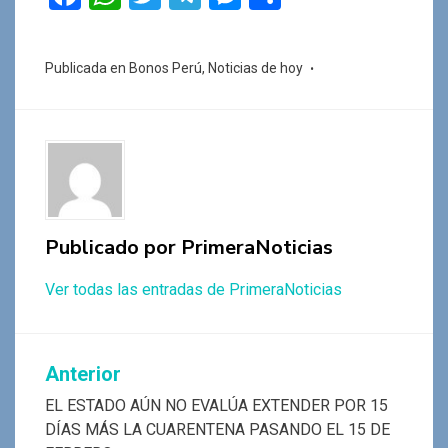
a
h
wi
el
es
o
ce
at
tt
e
se
m
Publicada en
Bonos Perú
,
Noticias de hoy
b
s
er
gr
n
p
o
A
a
g
ar
o
p
m
er
tir
k
p
Publicado por
PrimeraNoticias
Ver todas las entradas de PrimeraNoticias
Navegación
Anterior
de
EL ESTADO AÚN NO EVALÚA EXTENDER POR 15
DÍAS MÁS LA CUARENTENA PASANDO EL 15 DE
entradas