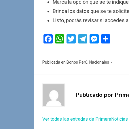
Marca la opción que se te indique
Brinda los datos que se te solicit
Listo, podrás revisar si accedes a
F
W
T
T
M
C
a
h
wi
el
es
o
ce
at
tt
e
se
m
Publicada en
Bonos Perú
,
Nacionales
b
s
er
gr
n
p
o
A
a
g
ar
o
p
m
er
tir
k
p
Publicado por
Prim
Ver todas las entradas de PrimeraNoticias