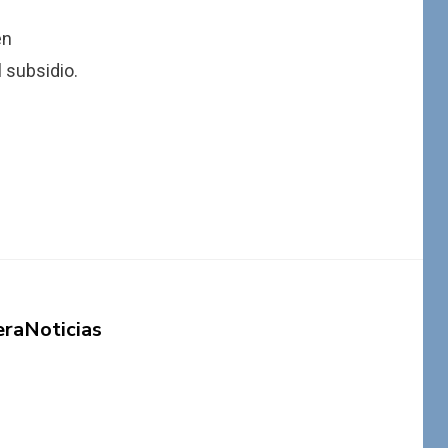
en
l subsidio.
eraNoticias