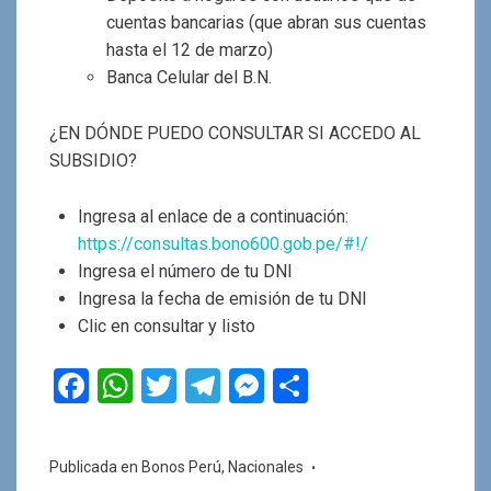
cuentas bancarias (que abran sus cuentas
hasta el 12 de marzo)
Banca Celular del B.N.
¿EN DÓNDE PUEDO CONSULTAR SI ACCEDO AL
SUBSIDIO?
Ingresa al enlace de a continuación:
https://consultas.bono600.gob.pe/#!/
Ingresa el número de tu DNI
Ingresa la fecha de emisión de tu DNI
Clic en consultar y listo
F
W
T
T
M
C
a
h
wi
el
es
o
ce
at
tt
e
se
m
Publicada en
Bonos Perú
,
Nacionales
b
s
er
gr
n
p