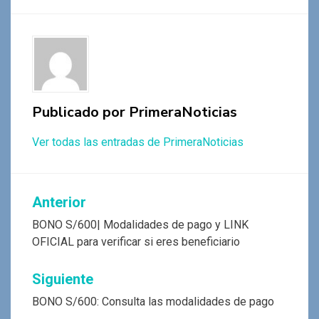
o
A
a
g
ar
o
p
m
er
tir
k
p
Publicado por
PrimeraNoticias
Ver todas las entradas de PrimeraNoticias
Navegación
Anterior
de
BONO S/600| Modalidades de pago y LINK
OFICIAL para verificar si eres beneficiario
entradas
Siguiente
BONO S/600: Consulta las modalidades de pago