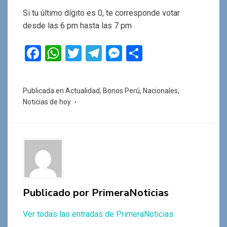
Si tu último dígito es 0, te corresponde votar
desde las 6 pm hasta las 7 pm
F
W
T
T
M
C
a
h
wi
el
es
o
ce
at
tt
e
se
m
Publicada en
Actualidad
,
Bonos Perú
,
Nacionales
,
b
s
er
gr
n
p
Noticias de hoy
o
A
a
g
ar
o
p
m
er
tir
k
p
Publicado por
PrimeraNoticias
Ver todas las entradas de PrimeraNoticias