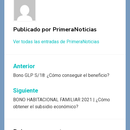
o
p
m
er
tir
k
p
Publicado por
PrimeraNoticias
Ver todas las entradas de PrimeraNoticias
Navegación
Anterior
de
Bono GLP S/18: ¿Cómo conseguir el beneficio?
entradas
Siguiente
BONO HABITACIONAL FAMILIAR 2021 | ¿Cómo
obtener el subsidio económico?