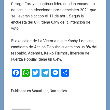
George Forsyth continúa liderando las encuestas
de cara a las elecciones presidenciales 2021 que
se llevarán a acabo el 11 de abril. Según la
encuesta del CPI tiene 8.9% de la intención de
voto.
El exalcalde de La Victoria sigue Yonhy Lescano,
candidato de Acción Popular, cuenta con un 8% del
respaldo. Además, Keiko Fujimori, lideresa de
Fuerza Popular, tiene un 6.4%.
F
W
T
T
M
C
a
h
wi
el
es
o
ce
at
tt
e
se
m
Publicada en
Actualidad
,
Nacionales
b
s
er
gr
n
p
o
A
a
g
ar