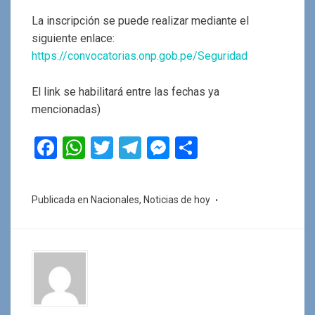
La inscripción se puede realizar mediante el
siguiente enlace:
https://convocatorias.onp.gob.pe/Seguridad
El link se habilitará entre las fechas ya
mencionadas)
F
W
T
T
M
C
a
h
wi
el
es
o
ce
at
tt
e
se
m
Publicada en
Nacionales
,
Noticias de hoy
b
s
er
gr
n
p
o
A
a
g
ar
o
p
m
er
tir
k
p