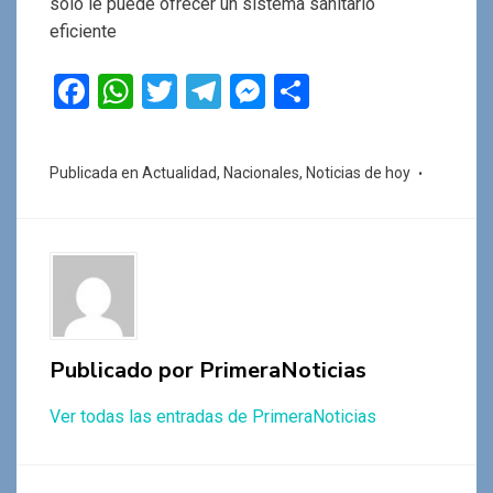
solo le puede ofrecer un sistema sanitario
eficiente
F
W
T
T
M
C
a
h
wi
el
es
o
ce
at
tt
e
se
m
Publicada en
Actualidad
,
Nacionales
,
Noticias de hoy
b
s
er
gr
n
p
o
A
a
g
ar
o
p
m
er
tir
k
p
Publicado por
PrimeraNoticias
Ver todas las entradas de PrimeraNoticias