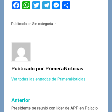
F
W
T
T
M
C
a
h
wi
el
es
o
ce
at
tt
e
se
m
Publicada en Sin categoría
b
s
er
gr
n
p
o
A
a
g
ar
o
p
m
er
tir
k
p
Publicado por
PrimeraNoticias
Ver todas las entradas de PrimeraNoticias
Navegación
Anterior
de
Presidente se reunió con líder de APP en Palacio