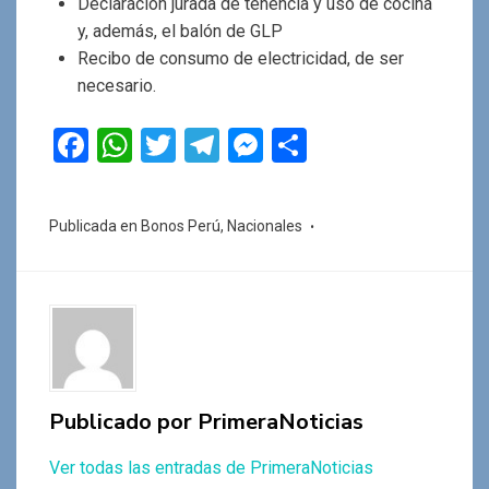
Declaración jurada de tenencia y uso de cocina
y, además, el balón de GLP
Recibo de consumo de electricidad, de ser
necesario.
F
W
T
T
M
C
a
h
wi
el
es
o
ce
at
tt
e
se
m
Publicada en
Bonos Perú
,
Nacionales
b
s
er
gr
n
p
o
A
a
g
ar
o
p
m
er
tir
k
p
Publicado por
PrimeraNoticias
Ver todas las entradas de PrimeraNoticias