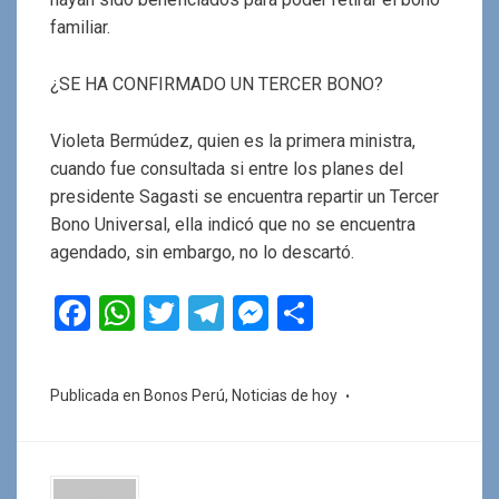
familiar.
¿SE HA CONFIRMADO UN TERCER BONO?
Violeta Bermúdez, quien es la primera ministra,
cuando fue consultada si entre los planes del
presidente Sagasti se encuentra repartir un Tercer
Bono Universal, ella indicó que no se encuentra
agendado, sin embargo, no lo descartó.
F
W
T
T
M
C
a
h
wi
el
es
o
ce
at
tt
e
se
m
Publicada en
Bonos Perú
,
Noticias de hoy
b
s
er
gr
n
p
o
A
a
g
ar
o
p
m
er
tir