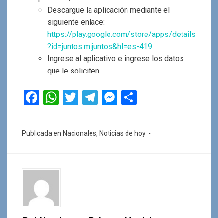
Descargue la aplicación mediante el
siguiente enlace:
https://play.google.com/store/apps/details
?id=juntos.mijuntos&hl=es-419
Ingrese al aplicativo e ingrese los datos
que le soliciten.
F
W
T
T
M
C
a
h
wi
el
es
o
ce
at
tt
e
se
m
Publicada en
Nacionales
,
Noticias de hoy
b
s
er
gr
n
p
o
A
a
g
ar
o
p
m
er
tir
k
p