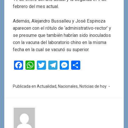
febrero del mes actual.
Además, Alejandro Bussalleu y José Espinoza
aparecen con el rótulo de ‘administrativo-rector’ y
se presume que también habrían sido inoculados
con la vacuna del laboratorio chino en la misma
fecha en la cual se vacunó su superior.
F
W
T
T
M
C
a
h
wi
el
es
o
ce
at
tt
e
se
m
Publicada en
Actualidad
,
Nacionales
,
Noticias de hoy
b
s
er
gr
n
p
o
A
a
g
ar
o
p
m
er
tir
k
p