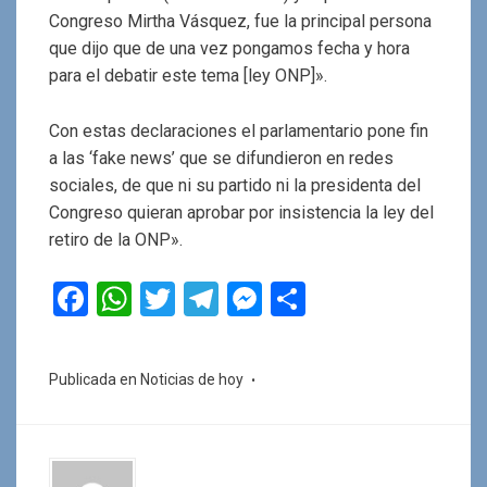
Congreso Mirtha Vásquez, fue la principal persona
que dijo que de una vez pongamos fecha y hora
para el debatir este tema [ley ONP]».
Con estas declaraciones el parlamentario pone fin
a las ‘fake news’ que se difundieron en redes
sociales, de que ni su partido ni la presidenta del
Congreso quieran aprobar por insistencia la ley del
retiro de la ONP».
F
W
T
T
M
C
a
h
wi
el
es
o
ce
at
tt
e
se
m
Publicada en
Noticias de hoy
b
s
er
gr
n
p
o
A
a
g
ar
o
p
m
er
tir