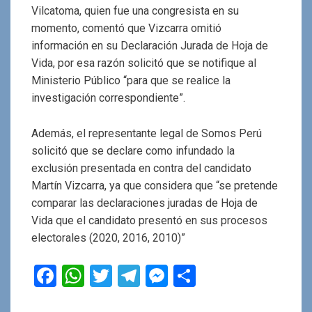
Vilcatoma, quien fue una congresista en su
momento, comentó que Vizcarra omitió
información en su Declaración Jurada de Hoja de
Vida, por esa razón solicitó que se notifique al
Ministerio Público “para que se realice la
investigación correspondiente”.
Además, el representante legal de Somos Perú
solicitó que se declare como infundado la
exclusión presentada en contra del candidato
Martín Vizcarra, ya que considera que “se pretende
comparar las declaraciones juradas de Hoja de
Vida que el candidato presentó en sus procesos
electorales (2020, 2016, 2010)”
F
W
T
T
M
C
a
h
wi
el
es
o