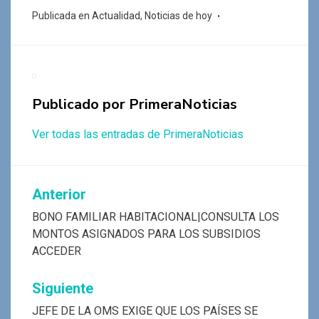
ce
at
tt
e
se
m
Publicada en
Actualidad
,
Noticias de hoy
b
s
er
gr
n
p
o
A
a
g
ar
o
p
m
er
tir
k
p
Publicado por
PrimeraNoticias
Ver todas las entradas de PrimeraNoticias
Navegación
Anterior
de
BONO FAMILIAR HABITACIONAL|CONSULTA LOS
MONTOS ASIGNADOS PARA LOS SUBSIDIOS
entradas
ACCEDER
Siguiente
JEFE DE LA OMS EXIGE QUE LOS PAÍSES SE