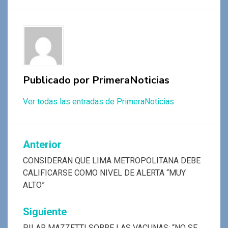
o
A
a
g
ar
o
p
m
er
tir
k
p
Publicado por
PrimeraNoticias
Ver todas las entradas de PrimeraNoticias
Navegación
Anterior
de
CONSIDERAN QUE LIMA METROPOLITANA DEBE
CALIFICARSE COMO NIVEL DE ALERTA “MUY
entradas
ALTO”
Siguiente
PILAR MAZZETTI SOBRE LAS VACUNAS: “NO SE