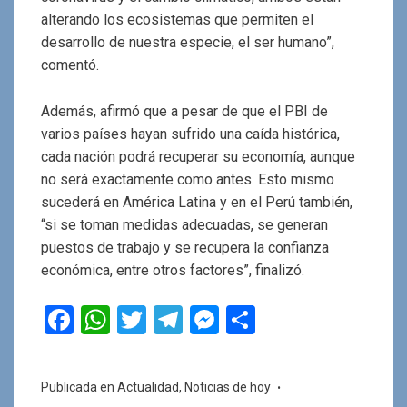
alterando los ecosistemas que permiten el
desarrollo de nuestra especie, el ser humano”,
comentó.
Además, afirmó que a pesar de que el PBI de
varios países hayan sufrido una caída histórica,
cada nación podrá recuperar su economía, aunque
no será exactamente como antes. Esto mismo
sucederá en América Latina y en el Perú también,
“si se toman medidas adecuadas, se generan
puestos de trabajo y se recupera la confianza
económica, entre otros factores”, finalizó.
F
W
T
T
M
C
a
h
wi
el
es
o
ce
at
tt
e
se
m
Publicada en
Actualidad
,
Noticias de hoy
b
s
er
gr
n
p