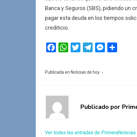
Banca y Seguros (SBS), pidiendo un cré
pagar esta deuda en los tiempos solic
crediticio.
F
W
T
T
M
C
a
h
wi
el
es
o
ce
at
tt
e
se
m
Publicada en
Noticias de hoy
b
s
er
gr
n
p
o
A
a
g
ar
o
p
m
er
tir
k
p
Publicado por
Prim
Ver todas las entradas de PrimeraNoticias