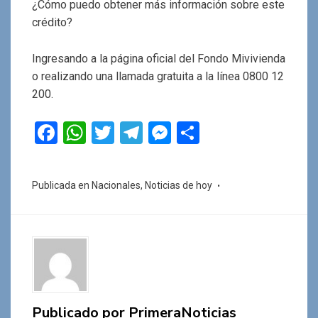
¿Cómo puedo obtener más información sobre este
crédito?
Ingresando a la página oficial del Fondo Mivivienda
o realizando una llamada gratuita a la línea 0800 12
200.
F
W
T
T
M
C
a
h
wi
el
es
o
ce
at
tt
e
se
m
Publicada en
Nacionales
,
Noticias de hoy
b
s
er
gr
n
p
o
A
a
g
ar
o
p
m
er
tir
k
p
Publicado por
PrimeraNoticias