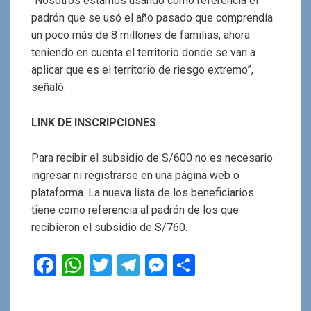
“Nosotros estamos usando como referencia el
padrón que se usó el año pasado que comprendía
un poco más de 8 millones de familias, ahora
teniendo en cuenta el territorio donde se van a
aplicar que es el territorio de riesgo extremo”,
señaló.
LINK DE INSCRIPCIONES
Para recibir el subsidio de S/600 no es necesario
ingresar ni registrarse en una página web o
plataforma. La nueva lista de los beneficiarios
tiene como referencia al padrón de los que
recibieron el subsidio de S/760.
F
W
T
T
M
C
a
h
wi
el
es
o
ce
at
tt
e
se
m