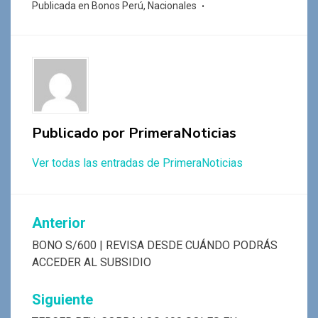
Publicada en
Bonos Perú
,
Nacionales
b
s
er
gr
n
p
o
A
a
g
ar
o
p
m
er
tir
k
p
Publicado por
PrimeraNoticias
Ver todas las entradas de PrimeraNoticias
Navegación
Anterior
de
BONO S/600 | REVISA DESDE CUÁNDO PODRÁS
ACCEDER AL SUBSIDIO
entradas
Siguiente