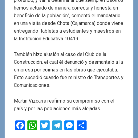
profundo, y van a determinar que siempre nosotros
hemos actuado de manera correcta y honesta en
beneficio de la población”, comentó el mandatario
en una visita desde Chota (Cajamarca) donde viene
entregando tabletas a estudiantes y maestros en
la Institución Educativa 10419.
También hizo alusión al caso del Club de la
Construcción, el cual él denunció y desmanteló a la
empresa por coimas en las obras que ejecutaba.
Esto sucedió cuando fue ministro de Transportes y
Comunicaciones.
Martin Vizcarra reafirmó su compromiso con el
país y por las poblaciones más alejadas.
F
W
T
T
M
C
a
h
wi
el
es
o