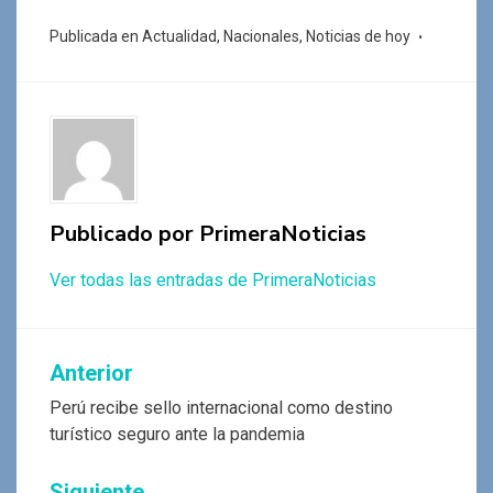
ce
at
tt
e
se
m
Publicada en
Actualidad
,
Nacionales
,
Noticias de hoy
b
s
er
gr
n
p
o
A
a
g
ar
o
p
m
er
tir
k
p
Publicado por
PrimeraNoticias
Ver todas las entradas de PrimeraNoticias
Navegación
Anterior
de
Perú recibe sello internacional como destino
turístico seguro ante la pandemia
entradas
Siguiente