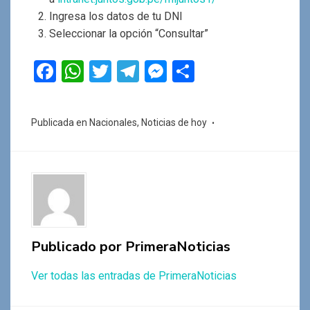
Ingresa los datos de tu DNI
Seleccionar la opción “Consultar”
F
W
T
T
M
C
a
h
wi
el
es
o
ce
at
tt
e
se
m
Publicada en
Nacionales
,
Noticias de hoy
b
s
er
gr
n
p
o
A
a
g
ar
o
p
m
er
tir
k
p
Publicado por
PrimeraNoticias
Ver todas las entradas de PrimeraNoticias