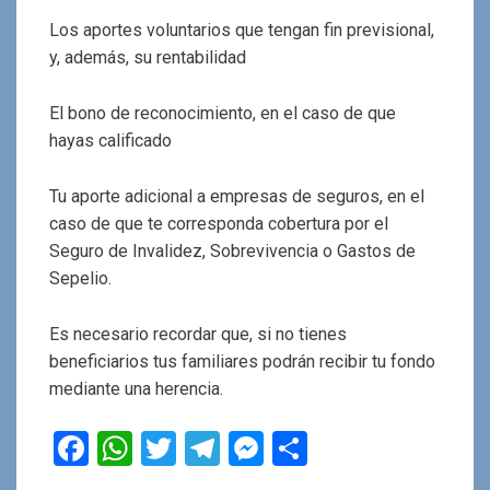
Los aportes voluntarios que tengan fin previsional,
y, además, su rentabilidad
El bono de reconocimiento, en el caso de que
hayas calificado
Tu aporte adicional a empresas de seguros, en el
caso de que te corresponda cobertura por el
Seguro de Invalidez, Sobrevivencia o Gastos de
Sepelio.
Es necesario recordar que, si no tienes
beneficiarios tus familiares podrán recibir tu fondo
mediante una herencia.
F
W
T
T
M
C
a
h
wi
el
es
o