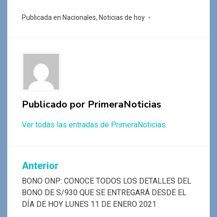
ce
at
tt
e
se
m
Publicada en
Nacionales
,
Noticias de hoy
b
s
er
gr
n
p
o
A
a
g
ar
o
p
m
er
tir
k
p
Publicado por
PrimeraNoticias
Ver todas las entradas de PrimeraNoticias
Navegación
Anterior
de
BONO ONP: CONOCE TODOS LOS DETALLES DEL
BONO DE S/930 QUE SE ENTREGARÁ DESDE EL
entradas
DÍA DE HOY LUNES 11 DE ENERO 2021