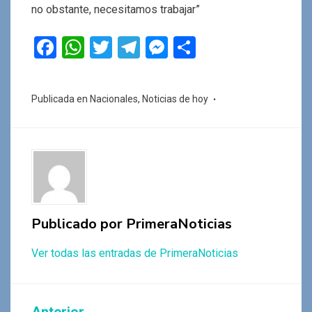
no obstante, necesitamos trabajar”
F
W
T
T
M
C
a
h
wi
el
es
o
ce
at
tt
e
se
m
Publicada en
Nacionales
,
Noticias de hoy
b
s
er
gr
n
p
o
A
a
g
ar
o
p
m
er
tir
k
p
Publicado por
PrimeraNoticias
Ver todas las entradas de PrimeraNoticias