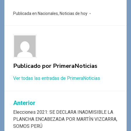
a
h
wi
el
es
o
ce
at
tt
e
se
m
Publicada en
Nacionales
,
Noticias de hoy
b
s
er
gr
n
p
o
A
a
g
ar
o
p
m
er
tir
k
p
Publicado por
PrimeraNoticias
Ver todas las entradas de PrimeraNoticias
Navegación
Anterior
de
Elecciones 2021: SE DECLARA INADMISIBLE LA
PLANCHA ENCABEZADA POR MARTÍN VIZCARRA,
entradas
SOMOS PERÚ