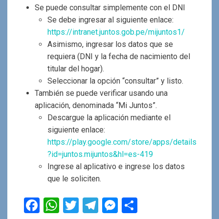
Se puede consultar simplemente con el DNI
Se debe ingresar al siguiente enlace:
https://intranet.juntos.gob.pe/mijuntos1/
Asimismo, ingresar los datos que se
requiera (DNI y la fecha de nacimiento del
titular del hogar).
Seleccionar la opción “consultar” y listo.
También se puede verificar usando una
aplicación, denominada “Mi Juntos”.
Descargue la aplicación mediante el
siguiente enlace:
https://play.google.com/store/apps/details
?id=juntos.mijuntos&hl=es-419
Ingrese al aplicativo e ingrese los datos
que le soliciten.
F
W
T
T
M
C