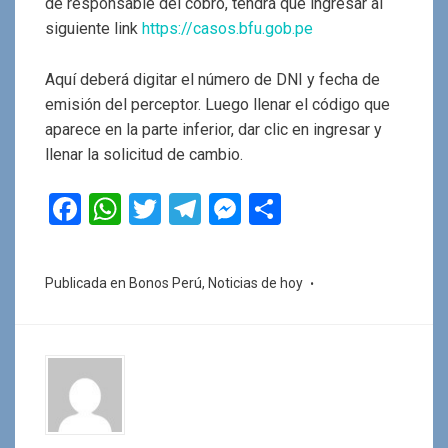
de responsable del cobro, tendrá que ingresar al
siguiente link
https://casos.bfu.gob.pe
Aquí deberá digitar el número de DNI y fecha de
emisión del perceptor. Luego llenar el código que
aparece en la parte inferior, dar clic en ingresar y
llenar la solicitud de cambio.
F
W
T
T
M
C
a
h
wi
el
es
o
ce
at
tt
e
se
m
Publicada en
Bonos Perú
,
Noticias de hoy
b
s
er
gr
n
p
o
A
a
g
ar
o
p
m
er
tir
k
p