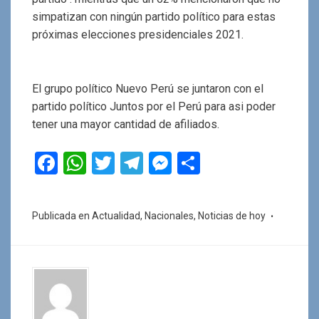
simpatizan con ningún partido político para estas
próximas elecciones presidenciales 2021.
El grupo político Nuevo Perú se juntaron con el
partido político Juntos por el Perú para asi poder
tener una mayor cantidad de afiliados.
F
W
T
T
M
C
a
h
wi
el
es
o
ce
at
tt
e
se
m
Publicada en
Actualidad
,
Nacionales
,
Noticias de hoy
b
s
er
gr
n
p
o
A
a
g
ar
o
p
m
er
tir
k
p