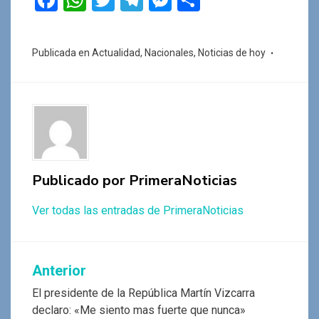
F
W
T
T
M
C
a
h
wi
el
es
o
ce
at
tt
e
se
m
Publicada en
Actualidad
,
Nacionales
,
Noticias de hoy
b
s
er
gr
n
p
o
A
a
g
ar
o
p
m
er
tir
k
p
Publicado por
PrimeraNoticias
Ver todas las entradas de PrimeraNoticias
Navegación
Anterior
de
El presidente de la República Martín Vizcarra
declaro: «Me siento mas fuerte que nunca»