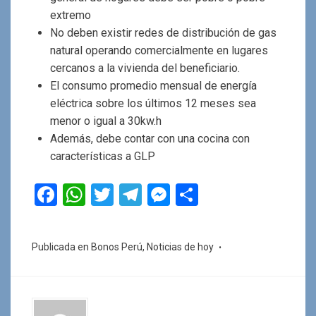
extremo
No deben existir redes de distribución de gas
natural operando comercialmente en lugares
cercanos a la vivienda del beneficiario.
El consumo promedio mensual de energía
eléctrica sobre los últimos 12 meses sea
menor o igual a 30kw.h
Además, debe contar con una cocina con
características a GLP
F
W
T
T
M
C
a
h
wi
el
es
o
ce
at
tt
e
se
m
Publicada en
Bonos Perú
,
Noticias de hoy
b
s
er
gr
n
p
o
A
a
g
ar
o
p
m
er
tir